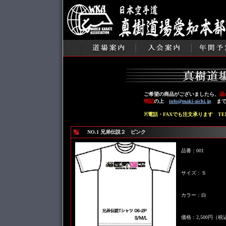
ご希望の商品がございましたら、
品
明記
の上
info@maki-aichi.jp
まで
※電話・FAXでも注文承ります TEL0565-
NO.1 兄弟伝説２ ピンク
品番：001
サイズ：Ｓ
カラー：白
価格：2,500円（税